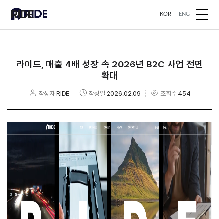
RIDE
KOR
ENG
라이드, 매출 4배 성장 속 2026년 B2C 사업 전면
확대
작성자
RIDE
작성일
2026.02.09
조회수
454